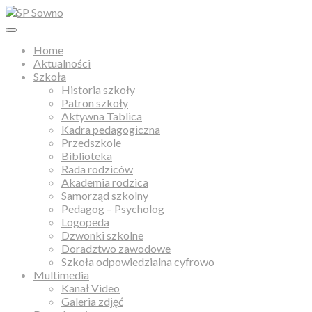
Home
Aktualności
Szkoła
Historia szkoły
Patron szkoły
Aktywna Tablica
Kadra pedagogiczna
Przedszkole
Biblioteka
Rada rodziców
Akademia rodzica
Samorząd szkolny
Pedagog – Psycholog
Logopeda
Dzwonki szkolne
Doradztwo zawodowe
Szkoła odpowiedzialna cyfrowo
Multimedia
Kanał Video
Galeria zdjęć