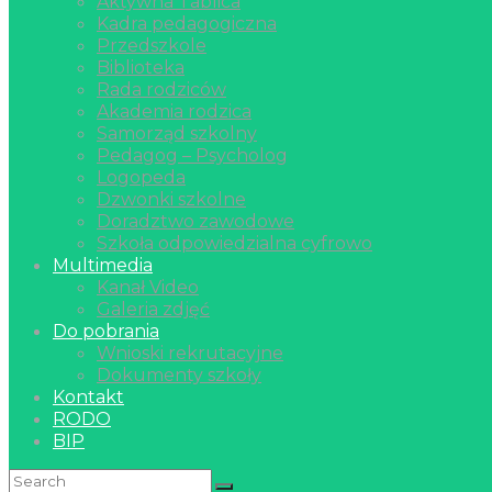
Aktywna Tablica
Kadra pedagogiczna
Przedszkole
Biblioteka
Rada rodziców
Akademia rodzica
Samorząd szkolny
Pedagog – Psycholog
Logopeda
Dzwonki szkolne
Doradztwo zawodowe
Szkoła odpowiedzialna cyfrowo
Multimedia
Kanał Video
Galeria zdjęć
Do pobrania
Wnioski rekrutacyjne
Dokumenty szkoły
Kontakt
RODO
BIP