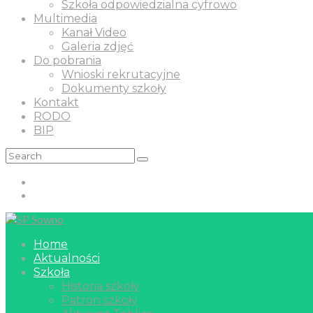
Szkoła odpowiedzialna cyfrowo
Multimedia
Kanał Video
Galeria zdjęć
Do pobrania
Wnioski rekrutacyjne
Dokumenty szkoły
Kontakt
RODO
BIP
Home
Aktualności
Szkoła
Historia szkoły
Patron szkoły