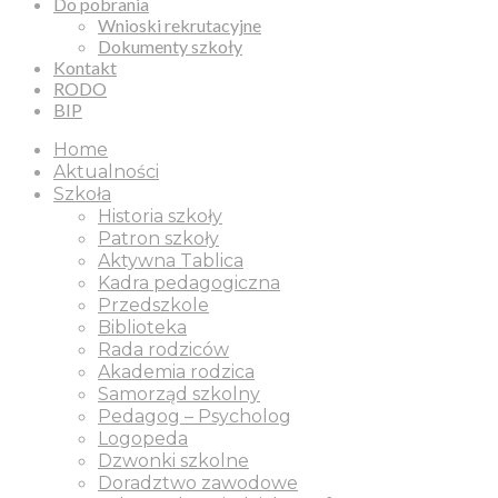
Do pobrania
Wnioski rekrutacyjne
Dokumenty szkoły
Kontakt
RODO
BIP
Home
Aktualności
Szkoła
Historia szkoły
Patron szkoły
Aktywna Tablica
Kadra pedagogiczna
Przedszkole
Biblioteka
Rada rodziców
Akademia rodzica
Samorząd szkolny
Pedagog – Psycholog
Logopeda
Dzwonki szkolne
Doradztwo zawodowe