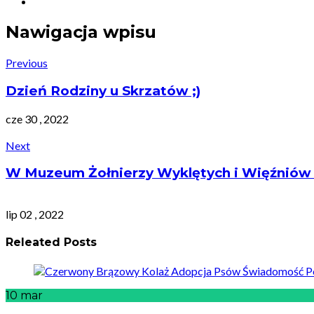
Nawigacja wpisu
Previous
Dzień Rodziny u Skrzatów ;)
cze 30 , 2022
Next
W Muzeum Żołnierzy Wyklętych i Więźniów 
lip 02 , 2022
Releated Posts
10
mar