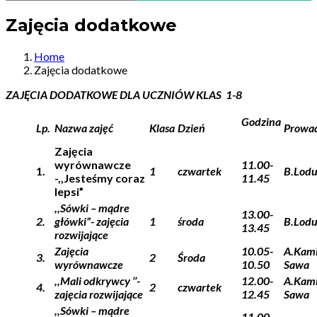
Zajęcia dodatkowe
Home
Zajęcia dodatkowe
ZAJĘCIA DODATKOWE DLA UCZNIÓW KLAS 1-8
Godzina
Lp.
Nazwa zajęć
Klasa
Dzień
Prowa
Zajęcia
wyrównawcze
11.00-
1.
1
czwartek
B.Lod
-,,Jesteśmy coraz
11.45
lepsi”
,,Sówki – mądre
13.00-
2.
główki”- zajęcia
1
środa
B.Lod
13.45
rozwijające
Zajęcia
10.05-
A.Kami
3.
2
Środa
wyrównawcze
10.50
Sawa
,,Mali odkrywcy ’’-
12.00-
A.Kami
4.
2
czwartek
zajęcia rozwijające
12.45
Sawa
,,Sówki – mądre
11.00-