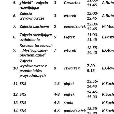
5.
główki” – zajęcia
3
Czwartek
A.Buł
11.45
rozwijające
Zajęcia
12.00-
6.
3
wtorek
A.Buł
wyrównawcze
12.45
12.00-
7.
Zajęcia szachowe
3
poniedziałek
M.Mad
12.45
Zajęcia rozwijające
11.00-
8.
5
Piątek
E.Pasz
uzdolnienia
11.45
Kołozainteresowań
13.55-
9.
,, Myśl logicznie-
7
wtorek
E.Gło
14.40
biochemicznie”
Zajęcia
wyrównawcze z
7.30-
10.
8
czwartek
E.Gło
przedmiotów
8.15
przyrodniczych
13.55-
11.
SKS
1-5
piątek
K.Such
14.40
14.45-
12.
SKS
4-8
piątek
K.Such
15.30
13.
SKS
4-8
środa
K.Such
13.55-
14.
SKS
4-6
poniedziałek
K.Such
15.30