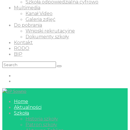
Szkoła odpowiedzialna cyfrowo
Multimedia
Kanał Video
Galeria zdjęć
Do pobrania
Wnioski rekrutacyjne
Dokumenty szkoły
Kontakt
RODO
BIP
Home
Aktualności
Szkoła
Historia szkoły
Patron szkoły