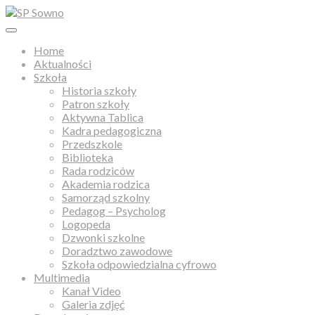
Home
Aktualności
Szkoła
Historia szkoły
Patron szkoły
Aktywna Tablica
Kadra pedagogiczna
Przedszkole
Biblioteka
Rada rodziców
Akademia rodzica
Samorząd szkolny
Pedagog – Psycholog
Logopeda
Dzwonki szkolne
Doradztwo zawodowe
Szkoła odpowiedzialna cyfrowo
Multimedia
Kanał Video
Galeria zdjęć