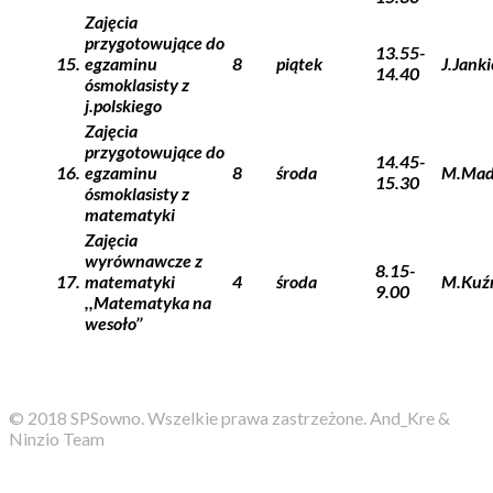
Zajęcia
przygotowujące do
13.55-
15.
egzaminu
8
piątek
J.Jank
14.40
ósmoklasisty z
j.polskiego
Zajęcia
przygotowujące do
14.45-
16.
egzaminu
8
środa
M.Mad
15.30
ósmoklasisty
z
matematyki
Zajęcia
wyrównawcze z
8.15-
17.
matematyki
4
środa
M.Kuź
9.00
,,Matematyka na
wesoło’’
© 2018 SPSowno. Wszelkie prawa zastrzeżone. And_Kre &
Ninzio Team