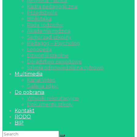
Aktywna Tablica
Kadra pedagogiczna
Przedszkole
Biblioteka
Rada rodziców
Akademia rodzica
Samorząd szkolny
Pedagog – Psycholog
Logopeda
Dzwonki szkolne
Doradztwo zawodowe
Szkoła odpowiedzialna cyfrowo
Multimedia
Kanał Video
Galeria zdjęć
Do pobrania
Wnioski rekrutacyjne
Dokumenty szkoły
Kontakt
RODO
BIP