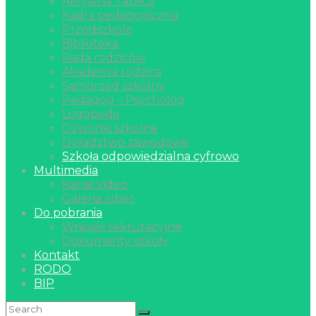
Aktywna Tablica
Kadra pedagogiczna
Przedszkole
Biblioteka
Rada rodziców
Akademia rodzica
Samorząd szkolny
Pedagog – Psycholog
Logopeda
Dzwonki szkolne
Doradztwo zawodowe
Szkoła odpowiedzialna cyfrowo
Multimedia
Kanał Video
Galeria zdjęć
Do pobrania
Wnioski rekrutacyjne
Dokumenty szkoły
Kontakt
RODO
BIP