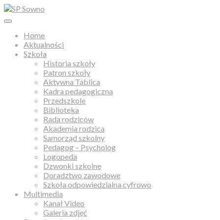
Home
Aktualności
Szkoła
Historia szkoły
Patron szkoły
Aktywna Tablica
Kadra pedagogiczna
Przedszkole
Biblioteka
Rada rodziców
Akademia rodzica
Samorząd szkolny
Pedagog – Psycholog
Logopeda
Dzwonki szkolne
Doradztwo zawodowe
Szkoła odpowiedzialna cyfrowo
Multimedia
Kanał Video
Galeria zdjęć