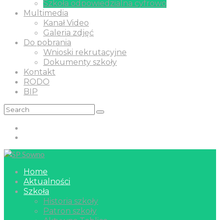
Szkoła odpowiedzialna cyfrowo
Multimedia
Kanał Video
Galeria zdjęć
Do pobrania
Wnioski rekrutacyjne
Dokumenty szkoły
Kontakt
RODO
BIP
Home
Aktualności
Szkoła
Historia szkoły
Patron szkoły