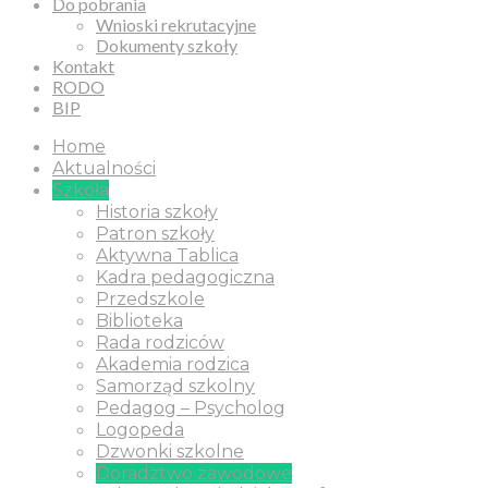
Do pobrania
Wnioski rekrutacyjne
Dokumenty szkoły
Kontakt
RODO
BIP
Home
Aktualności
Szkoła
Historia szkoły
Patron szkoły
Aktywna Tablica
Kadra pedagogiczna
Przedszkole
Biblioteka
Rada rodziców
Akademia rodzica
Samorząd szkolny
Pedagog – Psycholog
Logopeda
Dzwonki szkolne
Doradztwo zawodowe