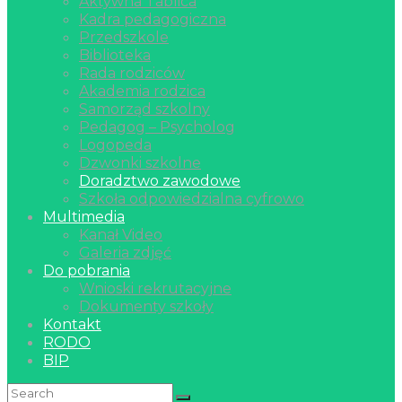
Aktywna Tablica
Kadra pedagogiczna
Przedszkole
Biblioteka
Rada rodziców
Akademia rodzica
Samorząd szkolny
Pedagog – Psycholog
Logopeda
Dzwonki szkolne
Doradztwo zawodowe
Szkoła odpowiedzialna cyfrowo
Multimedia
Kanał Video
Galeria zdjęć
Do pobrania
Wnioski rekrutacyjne
Dokumenty szkoły
Kontakt
RODO
BIP