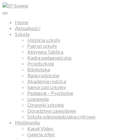
Home
Aktualności
Szkoła
Historia szkoły
Patron szkoły
Aktywna Tablica
Kadra pedagogiczna
Przedszkole
Biblioteka
Rada rodziców
Akademia rodzica
Samorząd szkolny
Pedagog – Psycholog
Logopeda
Dzwonki szkolne
Doradztwo zawodowe
Szkoła odpowiedzialna cyfrowo
Multimedia
Kanał Video
Galeria zdjęć