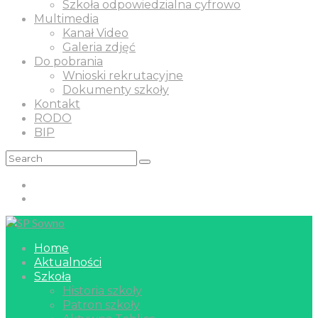
Szkoła odpowiedzialna cyfrowo
Multimedia
Kanał Video
Galeria zdjęć
Do pobrania
Wnioski rekrutacyjne
Dokumenty szkoły
Kontakt
RODO
BIP
Home
Aktualności
Szkoła
Historia szkoły
Patron szkoły