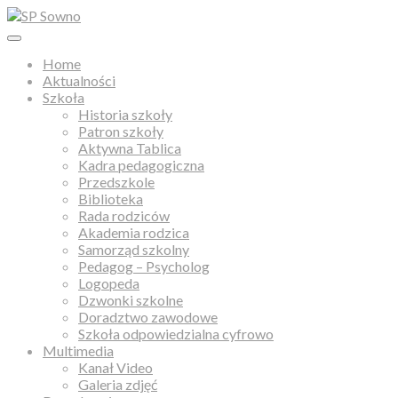
Home
Aktualności
Szkoła
Historia szkoły
Patron szkoły
Aktywna Tablica
Kadra pedagogiczna
Przedszkole
Biblioteka
Rada rodziców
Akademia rodzica
Samorząd szkolny
Pedagog – Psycholog
Logopeda
Dzwonki szkolne
Doradztwo zawodowe
Szkoła odpowiedzialna cyfrowo
Multimedia
Kanał Video
Galeria zdjęć