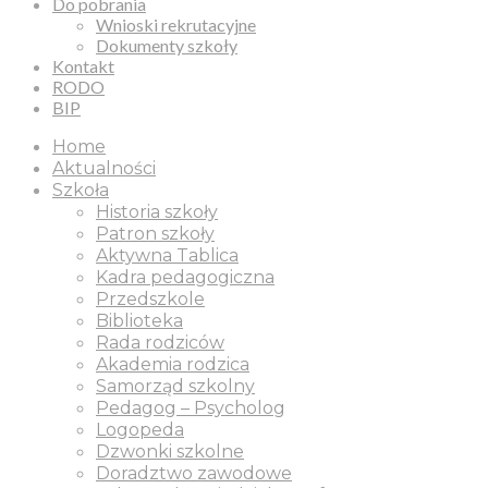
Do pobrania
Wnioski rekrutacyjne
Dokumenty szkoły
Kontakt
RODO
BIP
Home
Aktualności
Szkoła
Historia szkoły
Patron szkoły
Aktywna Tablica
Kadra pedagogiczna
Przedszkole
Biblioteka
Rada rodziców
Akademia rodzica
Samorząd szkolny
Pedagog – Psycholog
Logopeda
Dzwonki szkolne
Doradztwo zawodowe