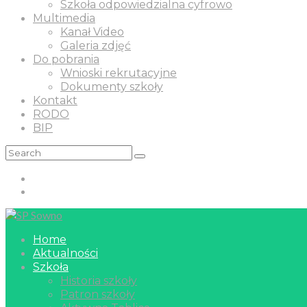
Szkoła odpowiedzialna cyfrowo
Multimedia
Kanał Video
Galeria zdjęć
Do pobrania
Wnioski rekrutacyjne
Dokumenty szkoły
Kontakt
RODO
BIP
Home
Aktualności
Szkoła
Historia szkoły
Patron szkoły