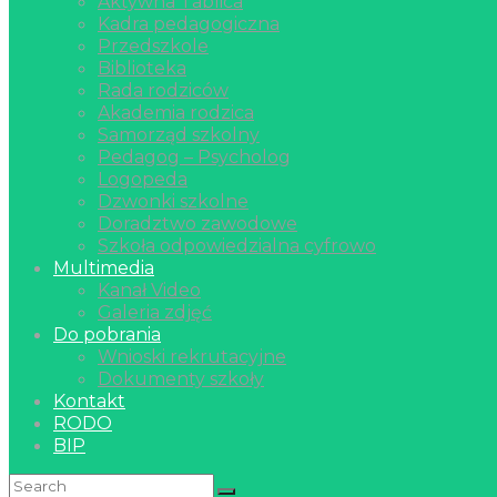
Aktywna Tablica
Kadra pedagogiczna
Przedszkole
Biblioteka
Rada rodziców
Akademia rodzica
Samorząd szkolny
Pedagog – Psycholog
Logopeda
Dzwonki szkolne
Doradztwo zawodowe
Szkoła odpowiedzialna cyfrowo
Multimedia
Kanał Video
Galeria zdjęć
Do pobrania
Wnioski rekrutacyjne
Dokumenty szkoły
Kontakt
RODO
BIP