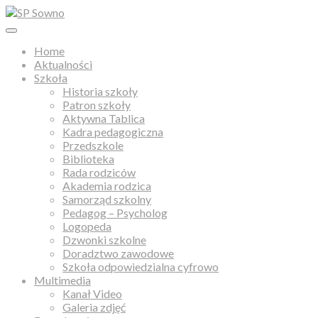
Home
Aktualności
Szkoła
Historia szkoły
Patron szkoły
Aktywna Tablica
Kadra pedagogiczna
Przedszkole
Biblioteka
Rada rodziców
Akademia rodzica
Samorząd szkolny
Pedagog – Psycholog
Logopeda
Dzwonki szkolne
Doradztwo zawodowe
Szkoła odpowiedzialna cyfrowo
Multimedia
Kanał Video
Galeria zdjęć