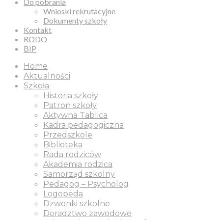
Do pobrania
Wnioski rekrutacyjne
Dokumenty szkoły
Kontakt
RODO
BIP
Home
Aktualności
Szkoła
Historia szkoły
Patron szkoły
Aktywna Tablica
Kadra pedagogiczna
Przedszkole
Biblioteka
Rada rodziców
Akademia rodzica
Samorząd szkolny
Pedagog – Psycholog
Logopeda
Dzwonki szkolne
Doradztwo zawodowe