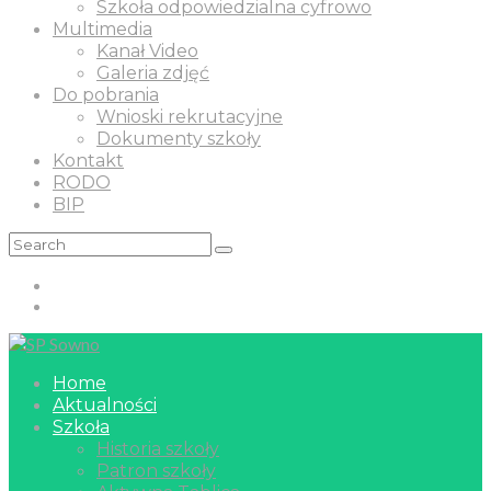
Szkoła odpowiedzialna cyfrowo
Multimedia
Kanał Video
Galeria zdjęć
Do pobrania
Wnioski rekrutacyjne
Dokumenty szkoły
Kontakt
RODO
BIP
Home
Aktualności
Szkoła
Historia szkoły
Patron szkoły