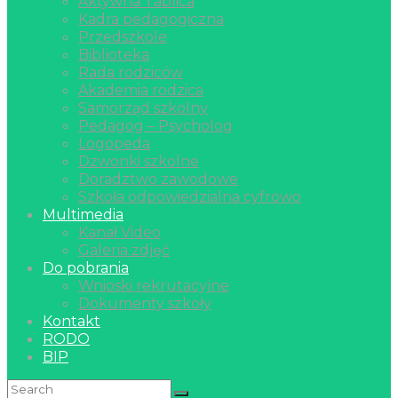
Aktywna Tablica
Kadra pedagogiczna
Przedszkole
Biblioteka
Rada rodziców
Akademia rodzica
Samorząd szkolny
Pedagog – Psycholog
Logopeda
Dzwonki szkolne
Doradztwo zawodowe
Szkoła odpowiedzialna cyfrowo
Multimedia
Kanał Video
Galeria zdjęć
Do pobrania
Wnioski rekrutacyjne
Dokumenty szkoły
Kontakt
RODO
BIP