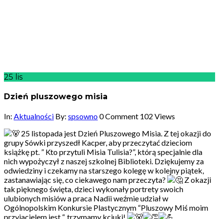
25
lis
Dzień pluszowego misia
In:
Aktualności
By:
spsowno
0 Comment
102 Views
25 listopada jest Dzień Pluszowego Misia. Z tej okazji do
grupy Sówki przyszedł Kacper, aby przeczytać dzieciom
książkę pt. ” Kto przytuli Misia Tulisia?”, którą specjalnie dla
nich wypożyczył z naszej szkolnej Biblioteki. Dziękujemy za
odwiedziny i czekamy na starszego kolegę w kolejny piątek,
zastanawiając się, co ciekawego nam przeczyta?
Z okazji
tak pięknego święta, dzieci wykonały portrety swoich
ulubionych misiów a praca Nadii weźmie udział w
Ogólnopolskim Konkursie Plastycznym “Pluszowy Miś moim
przyjacielem jest “, trzymamy kciuki!