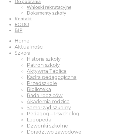
Do pobrania
Wnioski rekrutacyjne
Dokumenty szkoły
Kontakt
RODO
BIP
Home
Aktualności
Szkoła
Historia szkoły
Patron szkoły
Aktywna Tablica
Kadra pedagogiczna
Przedszkole
Biblioteka
Rada rodziców
Akademia rodzica
Samorząd szkolny
Pedagog – Psycholog
Logopeda
Dzwonki szkolne
Doradztwo zawodowe