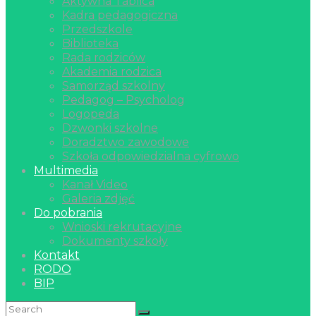
Aktywna Tablica
Kadra pedagogiczna
Przedszkole
Biblioteka
Rada rodziców
Akademia rodzica
Samorząd szkolny
Pedagog – Psycholog
Logopeda
Dzwonki szkolne
Doradztwo zawodowe
Szkoła odpowiedzialna cyfrowo
Multimedia
Kanał Video
Galeria zdjęć
Do pobrania
Wnioski rekrutacyjne
Dokumenty szkoły
Kontakt
RODO
BIP