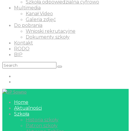
Szkoła odpowiedzialna cyfrowo
Multimedia
Kanał Video
Galeria zdjęć
Do pobrania
Wnioski rekrutacyjne
Dokumenty szkoły
Kontakt
RODO
BIP
Home
Aktualności
Szkoła
Historia szkoły
Patron szkoły