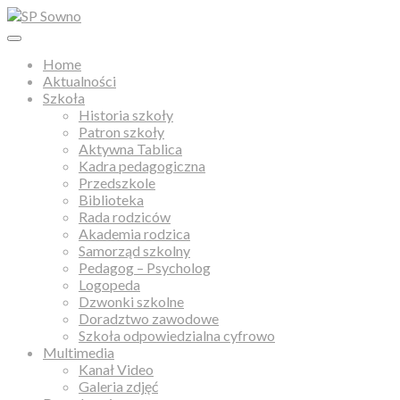
Home
Aktualności
Szkoła
Historia szkoły
Patron szkoły
Aktywna Tablica
Kadra pedagogiczna
Przedszkole
Biblioteka
Rada rodziców
Akademia rodzica
Samorząd szkolny
Pedagog – Psycholog
Logopeda
Dzwonki szkolne
Doradztwo zawodowe
Szkoła odpowiedzialna cyfrowo
Multimedia
Kanał Video
Galeria zdjęć