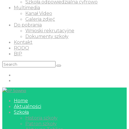
Szkoła odpowiedzialna cyfrowo
Multimedia
Kanał Video
Galeria zdjęć
Do pobrania
Wnioski rekrutacyjne
Dokumenty szkoły
Kontakt
RODO
BIP
Home
Aktualności
Szkoła
Historia szkoły
Patron szkoły