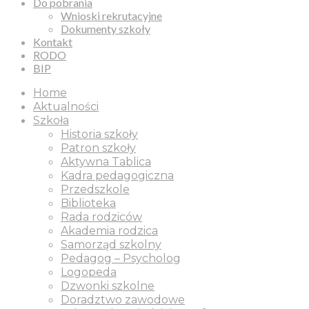
Do pobrania
Wnioski rekrutacyjne
Dokumenty szkoły
Kontakt
RODO
BIP
Home
Aktualności
Szkoła
Historia szkoły
Patron szkoły
Aktywna Tablica
Kadra pedagogiczna
Przedszkole
Biblioteka
Rada rodziców
Akademia rodzica
Samorząd szkolny
Pedagog – Psycholog
Logopeda
Dzwonki szkolne
Doradztwo zawodowe