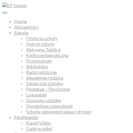
Home
Aktualności
Szkoła
Historia szkoły
Patron szkoły
Aktywna Tablica
Kadra pedagogiczna
Przedszkole
Biblioteka
Rada rodziców
Akademia rodzica
Samorząd szkolny
Pedagog – Psycholog
Logopeda
Dzwonki szkolne
Doradztwo zawodowe
Szkoła odpowiedzialna cyfrowo
Multimedia
Kanał Video
Galeria zdjęć