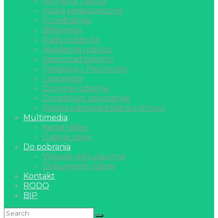
Aktywna Tablica
Kadra pedagogiczna
Przedszkole
Biblioteka
Rada rodziców
Akademia rodzica
Samorząd szkolny
Pedagog – Psycholog
Logopeda
Dzwonki szkolne
Doradztwo zawodowe
Szkoła odpowiedzialna cyfrowo
Multimedia
Kanał Video
Galeria zdjęć
Do pobrania
Wnioski rekrutacyjne
Dokumenty szkoły
Kontakt
RODO
BIP