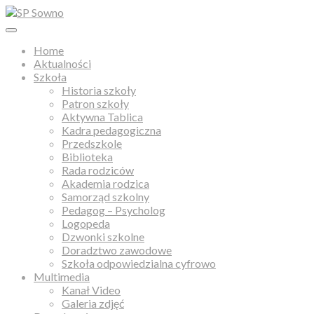
Home
Aktualności
Szkoła
Historia szkoły
Patron szkoły
Aktywna Tablica
Kadra pedagogiczna
Przedszkole
Biblioteka
Rada rodziców
Akademia rodzica
Samorząd szkolny
Pedagog – Psycholog
Logopeda
Dzwonki szkolne
Doradztwo zawodowe
Szkoła odpowiedzialna cyfrowo
Multimedia
Kanał Video
Galeria zdjęć