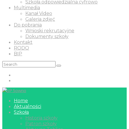
Szkoła odpowiedzialna cyfrowo
Multimedia
Kanał Video
Galeria zdjęć
Do pobrania
Wnioski rekrutacyjne
Dokumenty szkoły
Kontakt
RODO
BIP
Home
Aktualności
Szkoła
Historia szkoły
Patron szkoły