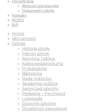
Do pobrania
Wnioski rekrutacyjne
Dokumenty szkoły
Kontakt
RODO
BIP
Home
Aktualności
Szkoła
Historia szkoły
Patron szkoły
Aktywna Tablica
Kadra pedagogiczna
Przedszkole
Biblioteka
Rada rodziców
Akademia rodzica
Samorząd szkolny
Pedagog – Psycholog
Logopeda
Dzwonki szkolne
Doradztwo zawodowe