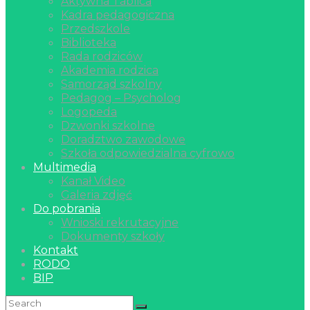
Aktywna Tablica
Kadra pedagogiczna
Przedszkole
Biblioteka
Rada rodziców
Akademia rodzica
Samorząd szkolny
Pedagog – Psycholog
Logopeda
Dzwonki szkolne
Doradztwo zawodowe
Szkoła odpowiedzialna cyfrowo
Multimedia
Kanał Video
Galeria zdjęć
Do pobrania
Wnioski rekrutacyjne
Dokumenty szkoły
Kontakt
RODO
BIP