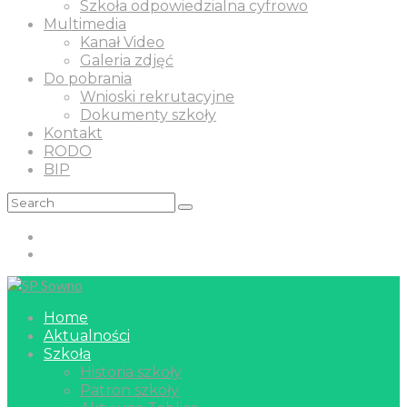
Szkoła odpowiedzialna cyfrowo
Multimedia
Kanał Video
Galeria zdjęć
Do pobrania
Wnioski rekrutacyjne
Dokumenty szkoły
Kontakt
RODO
BIP
Home
Aktualności
Szkoła
Historia szkoły
Patron szkoły