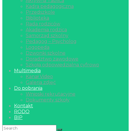
Aktywna Tablica
Kadra pedagogiczna
Przedszkole
Biblioteka
Rada rodziców
Akademia rodzica
Samorząd szkolny
Pedagog – Psycholog
Logopeda
Dzwonki szkolne
Doradztwo zawodowe
Szkoła odpowiedzialna cyfrowo
Multimedia
Kanał Video
Galeria zdjęć
Do pobrania
Wnioski rekrutacyjne
Dokumenty szkoły
Kontakt
RODO
BIP