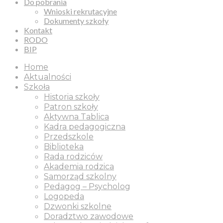
Do pobrania
Wnioski rekrutacyjne
Dokumenty szkoły
Kontakt
RODO
BIP
Home
Aktualności
Szkoła
Historia szkoły
Patron szkoły
Aktywna Tablica
Kadra pedagogiczna
Przedszkole
Biblioteka
Rada rodziców
Akademia rodzica
Samorząd szkolny
Pedagog – Psycholog
Logopeda
Dzwonki szkolne
Doradztwo zawodowe