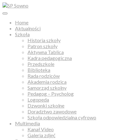
Home
Aktualności
Szkoła
Historia szkoły
Patron szkoły
Aktywna Tablica
Kadra pedagogiczna
Przedszkole
Biblioteka
Rada rodziców
Akademia rodzica
Samorząd szkolny
Pedagog – Psycholog
Logopeda
Dzwonki szkolne
Doradztwo zawodowe
Szkoła odpowiedzialna cyfrowo
Multimedia
Kanał Video
Galeria zdjęć