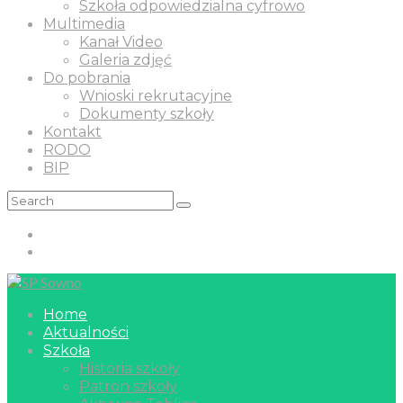
Szkoła odpowiedzialna cyfrowo
Multimedia
Kanał Video
Galeria zdjęć
Do pobrania
Wnioski rekrutacyjne
Dokumenty szkoły
Kontakt
RODO
BIP
Home
Aktualności
Szkoła
Historia szkoły
Patron szkoły