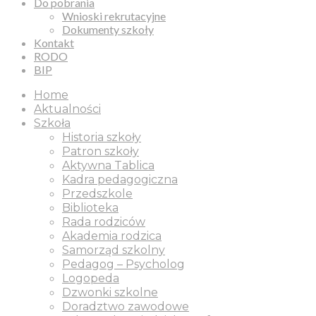
Do pobrania
Wnioski rekrutacyjne
Dokumenty szkoły
Kontakt
RODO
BIP
Home
Aktualności
Szkoła
Historia szkoły
Patron szkoły
Aktywna Tablica
Kadra pedagogiczna
Przedszkole
Biblioteka
Rada rodziców
Akademia rodzica
Samorząd szkolny
Pedagog – Psycholog
Logopeda
Dzwonki szkolne
Doradztwo zawodowe