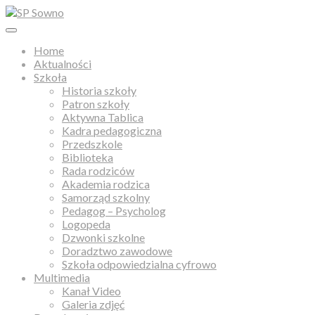
Home
Aktualności
Szkoła
Historia szkoły
Patron szkoły
Aktywna Tablica
Kadra pedagogiczna
Przedszkole
Biblioteka
Rada rodziców
Akademia rodzica
Samorząd szkolny
Pedagog – Psycholog
Logopeda
Dzwonki szkolne
Doradztwo zawodowe
Szkoła odpowiedzialna cyfrowo
Multimedia
Kanał Video
Galeria zdjęć