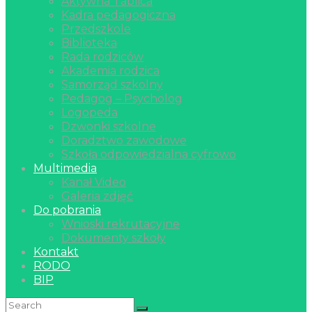
Aktywna Tablica
Kadra pedagogiczna
Przedszkole
Biblioteka
Rada rodziców
Akademia rodzica
Samorząd szkolny
Pedagog – Psycholog
Logopeda
Dzwonki szkolne
Doradztwo zawodowe
Szkoła odpowiedzialna cyfrowo
Multimedia
Kanał Video
Galeria zdjęć
Do pobrania
Wnioski rekrutacyjne
Dokumenty szkoły
Kontakt
RODO
BIP