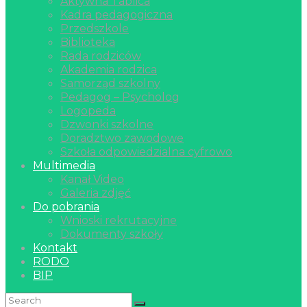
Aktywna Tablica
Kadra pedagogiczna
Przedszkole
Biblioteka
Rada rodziców
Akademia rodzica
Samorząd szkolny
Pedagog – Psycholog
Logopeda
Dzwonki szkolne
Doradztwo zawodowe
Szkoła odpowiedzialna cyfrowo
Multimedia
Kanał Video
Galeria zdjęć
Do pobrania
Wnioski rekrutacyjne
Dokumenty szkoły
Kontakt
RODO
BIP