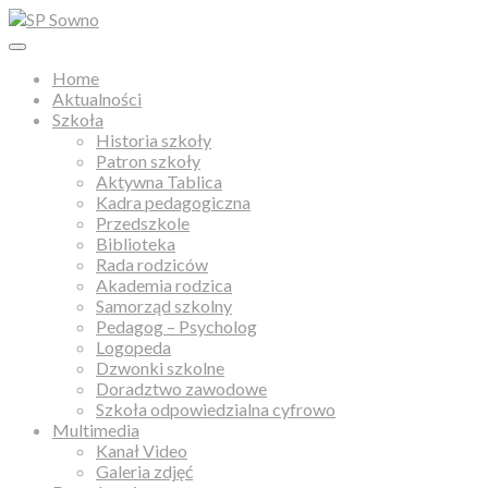
Home
Aktualności
Szkoła
Historia szkoły
Patron szkoły
Aktywna Tablica
Kadra pedagogiczna
Przedszkole
Biblioteka
Rada rodziców
Akademia rodzica
Samorząd szkolny
Pedagog – Psycholog
Logopeda
Dzwonki szkolne
Doradztwo zawodowe
Szkoła odpowiedzialna cyfrowo
Multimedia
Kanał Video
Galeria zdjęć