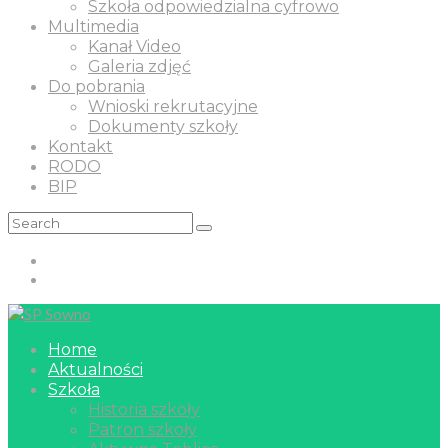
Szkoła odpowiedzialna cyfrowo
Multimedia
Kanał Video
Galeria zdjęć
Do pobrania
Wnioski rekrutacyjne
Dokumenty szkoły
Kontakt
RODO
BIP
Home
Aktualności
Szkoła
Historia szkoły
Patron szkoły