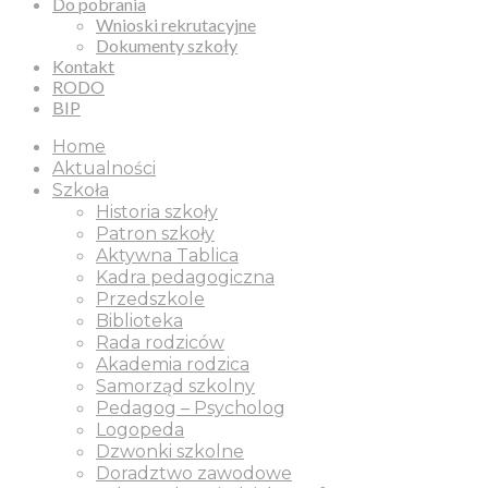
Do pobrania
Wnioski rekrutacyjne
Dokumenty szkoły
Kontakt
RODO
BIP
Home
Aktualności
Szkoła
Historia szkoły
Patron szkoły
Aktywna Tablica
Kadra pedagogiczna
Przedszkole
Biblioteka
Rada rodziców
Akademia rodzica
Samorząd szkolny
Pedagog – Psycholog
Logopeda
Dzwonki szkolne
Doradztwo zawodowe