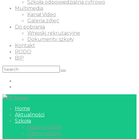
Szkoła odpowiedzialna cyfrowo
Multimedia
Kanał Video
Galeria zdjęć
Do pobrania
Wnioski rekrutacyjne
Dokumenty szkoły
Kontakt
RODO
BIP
Home
Aktualności
Szkoła
Historia szkoły
Patron szkoły