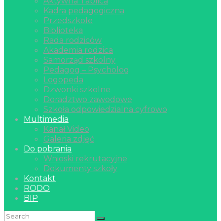
Aktywna Tablica
Kadra pedagogiczna
Przedszkole
Biblioteka
Rada rodziców
Akademia rodzica
Samorząd szkolny
Pedagog – Psycholog
Logopeda
Dzwonki szkolne
Doradztwo zawodowe
Szkoła odpowiedzialna cyfrowo
Multimedia
Kanał Video
Galeria zdjęć
Do pobrania
Wnioski rekrutacyjne
Dokumenty szkoły
Kontakt
RODO
BIP