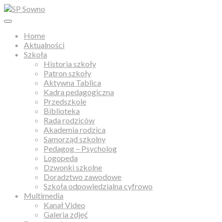
Home
Aktualności
Szkoła
Historia szkoły
Patron szkoły
Aktywna Tablica
Kadra pedagogiczna
Przedszkole
Biblioteka
Rada rodziców
Akademia rodzica
Samorząd szkolny
Pedagog – Psycholog
Logopeda
Dzwonki szkolne
Doradztwo zawodowe
Szkoła odpowiedzialna cyfrowo
Multimedia
Kanał Video
Galeria zdjęć