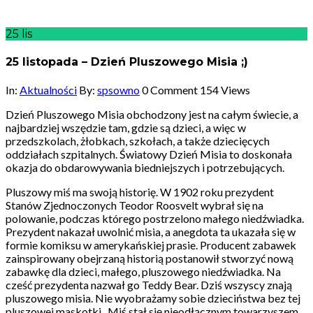
25
lis
25 listopada – Dzień Pluszowego Misia ;)
In:
Aktualności
By:
spsowno
0 Comment
154 Views
Dzień Pluszowego Misia obchodzony jest na całym świecie, a
najbardziej wszędzie tam, gdzie są dzieci, a więc w
przedszkolach, żłobkach, szkołach, a także dziecięcych
oddziałach szpitalnych. Światowy Dzień Misia to doskonała
okazja do obdarowywania biedniejszych i potrzebujących.
Pluszowy miś ma swoją historię. W 1902 roku prezydent
Stanów Zjednoczonych Teodor Roosvelt wybrał się na
polowanie, podczas którego postrzelono małego niedźwiadka.
Prezydent nakazał uwolnić misia, a anegdota ta ukazała się w
formie komiksu w amerykańskiej prasie. Producent zabawek
zainspirowany obejrzaną historią postanowił stworzyć nową
zabawkę dla dzieci, małego, pluszowego niedźwiadka. Na
cześć prezydenta nazwał go Teddy Bear. Dziś wszyscy znają
pluszowego misia. Nie wyobrażamy sobie dzieciństwa bez tej
pluszowej maskotki. Miś stał się nieodłącznym towarzyszem