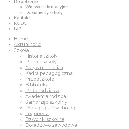
Do pobrania
Wnioski rekrutacyjne
Dokumenty szkoły
Kontakt
RODO
BIP
Home
Aktualności
Szkoła
Historia szkoły
Patron szkoły
Aktywna Tablica
Kadra pedagogiczna
Przedszkole
Biblioteka
Rada rodziców
Akademia rodzica
Samorząd szkolny
Pedagog – Psycholog
Logopeda
Dzwonki szkolne
Doradztwo zawodowe