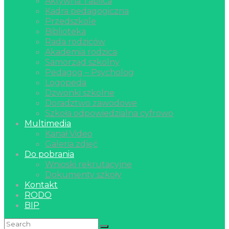
Aktywna Tablica
Kadra pedagogiczna
Przedszkole
Biblioteka
Rada rodziców
Akademia rodzica
Samorząd szkolny
Pedagog – Psycholog
Logopeda
Dzwonki szkolne
Doradztwo zawodowe
Szkoła odpowiedzialna cyfrowo
Multimedia
Kanał Video
Galeria zdjęć
Do pobrania
Wnioski rekrutacyjne
Dokumenty szkoły
Kontakt
RODO
BIP