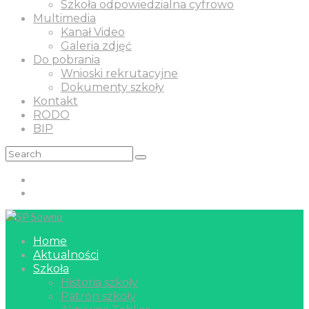
Szkoła odpowiedzialna cyfrowo
Multimedia
Kanał Video
Galeria zdjęć
Do pobrania
Wnioski rekrutacyjne
Dokumenty szkoły
Kontakt
RODO
BIP
Home
Aktualności
Szkoła
Historia szkoły
Patron szkoły