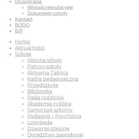
Do pobrania
Wnioski rekrutacyjne
Dokumenty szkoły
Kontakt
RODO
BIP
Home
Aktualności
Szkoła
Historia szkoły
Patron szkoły
Aktywna Tablica
Kadra pedagogiczna
Przedszkole
Biblioteka
Rada rodziców
Akademia rodzica
Samorząd szkolny
Pedagog – Psycholog
Logopeda
Dzwonki szkolne
Doradztwo zawodowe