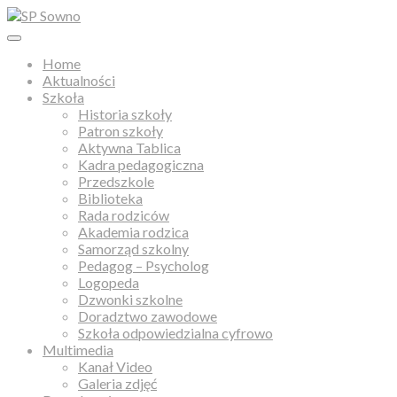
Home
Aktualności
Szkoła
Historia szkoły
Patron szkoły
Aktywna Tablica
Kadra pedagogiczna
Przedszkole
Biblioteka
Rada rodziców
Akademia rodzica
Samorząd szkolny
Pedagog – Psycholog
Logopeda
Dzwonki szkolne
Doradztwo zawodowe
Szkoła odpowiedzialna cyfrowo
Multimedia
Kanał Video
Galeria zdjęć